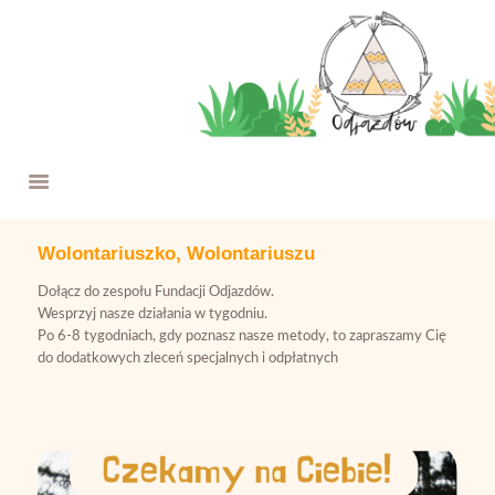
O NAS
W ROKU SZKOLNYM
WYPRAWY
FERIE NA JAZDOWIE
PROJEKTY
OFERTA
WESPRZYJ NAS
Wolontariuszko, Wolontariuszu
KONTAKT
Dołącz do zespołu Fundacji Odjazdów.
Wesprzyj nasze działania w tygodniu.
Po 6-8 tygodniach, gdy poznasz nasze metody, to zapraszamy Cię
do dodatkowych zleceń specjalnych i odpłatnych