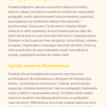
Fundacja Odjazdów zaprasza wszystkich lubiących kontakt z
dziećmi, zabawy na świeżym powietrzu, studentów i pasjonatów
pedagogiki, osoby zainteresowane funkcjonowaniem organizacji
pozarządowej oraz działaniem edukacji alternatywnej i
pozaformalnej. Zapraszamy Cię do dwóch rodzajów działań
ważnych w takiej organizacji: do asystowania podczas zajęć dla
dzieci lub do pomocy przy kwestiach biurowych i organizacyjnych.
Działamy w duchu partnerstwa, akceptacji, różnorodności, zabawy i
przygody. Organizujemy inspirujące warsztaty dla dzieci, które są
tylko pretekstem do nauki budowania relacji, komunikacji w
zespole, pogłębiania zaufania do świata i ludzi.
Sposób wsparcia Wolontariusza
Fundacja oferuje kompleksowe wsparcie merytoryczne i
psychologiczne dla wolontariusza z dostępem do innowacyjnej
wiedzy i sprawdzonych metod pracy. Edukuje, powoli wdraża,
organizuje szkolenia tematyczne z zakresu pedagogiki i budowania
relacji z ludźmi i rozpoznawania emocji. Umożliwia także analizę
własnych zasobów i weryfikację jakości pracy w spotkaniach
superwizyjnych. Wolontariusz otrzymuje swojego opiekuna, który