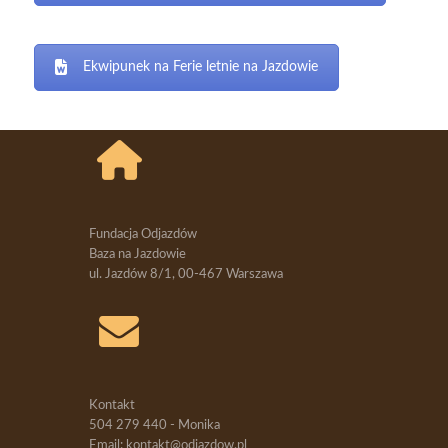
Ekwipunek na Ferie letnie na Jazdowie
Fundacja Odjazdów
Baza na Jazdowie
ul. Jazdów 8/1, 00-467 Warszawa
Kontakt
504 279 440 - Monika
Email: kontakt@odjazdow.pl