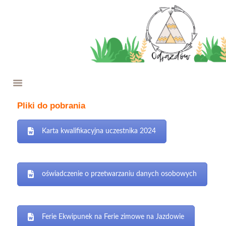
O NAS
W ROKU SZKOLNYM
WYPRAWY
FERIE NA JAZDOWIE
PROJEKTY
OFERTA
Pliki do pobrania
WESPRZYJ NAS
KONTAKT
Karta kwalifikacyjna uczestnika 2024
oświadczenie o przetwarzaniu danych osobowych
Ferie Ekwipunek na Ferie zimowe na Jazdowie