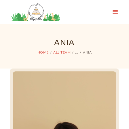
O NAS
W ROKU SZKOLNYM
WYPRAWY
FERIE NA JAZDOWIE
ANIA
PROJEKTY
HOME
ALL TEAM
...
ANIA
OFERTA
WESPRZYJ NAS
KONTAKT