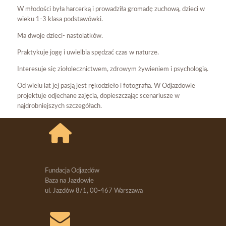
W młodości była harcerką i prowadziła gromadę zuchową, dzieci w
wieku 1-3 klasa podstawówki.
Ma dwoje dzieci- nastolatków.
Praktykuje jogę i uwielbia spędzać czas w naturze.
Interesuje się ziołolecznictwem, zdrowym żywieniem i psychologią.
Od wielu lat jej pasją jest rękodzieło i fotografia. W Odjazdowie
projektuje odjechane zajęcia, dopieszczając scenariusze w
najdrobniejszych szczegółach.
Fundacja Odjazdów
Baza na Jazdowie
ul. Jazdów 8/1, 00-467 Warszawa