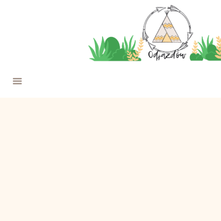
O NAS
W ROKU SZKOLNYM
WYPRAWY
FERIE NA JAZDOWIE
PROJEKTY
OFERTA
WESPRZYJ NAS
KONTAKT