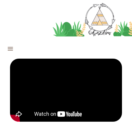
O NAS
W ROKU SZKOLNYM
WYPRAWY
FERIE NA JAZDOWIE
PROJEKTY
OFERTA
WESPRZYJ NAS
KONTAKT